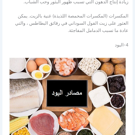
زيادة إنتاج الدهون التي تسبب ظهور البثور وحب الشباب.
المكسرات (المكسرات المحمصة اللذيذة) غنية بالزيت. يمكن
العثور على زيت الفول السوداني في رقائق البطاطس ، والتي
عادة ما تسبب الدمامل المفاجئة.
4-الیود