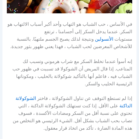
في الأساس ، حب الشباب هو التهاب وأحد أكبر أسباب الالتهاب هو
السكر. عندما يدخل السكر إلى أجسامنا ، ترتفع
مستويات
الأنسولين
ونتيجة لذلك يصبح الجسم ملتهبًا. بالنسبة
للأشخاص المعرضين لحب الشباب ، فهذا يعني ظهور بثور جديدة.
إنه أسوأ عندما تخلط السكر مع شراب هرموني وتسبب لك
المتاعب. إذا قال المريض أن الشوكولا قد تسببت في ظهور حب
الشباب فيه ، فاعلم أنها بالتأكيد شوكولاتة بالحليب ، ومكوناتها
الرئيسية الحليب والسكر.
إذا لم تستطع التوقف عن تناول الشوكولاتة ، فاختر
الشوكولاتة
الداكنة
على الأقل. إذا كنت تستهلك الشوكولاتة الداكنة ، التي
تحتوي على نسبة أقل من السكر ومضادات الأكسدة ، فسوف
تصاب بحب الشباب بشكل أقل. الشيء الرئيسي هو التخلص من
هذه المادة الضارة ، تأكد من اتخاذ قرار معقول.