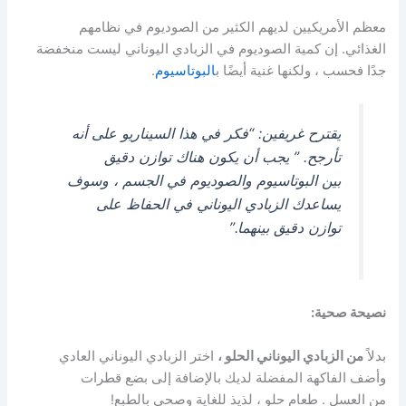
معظم الأمريكيين لديهم الكثير من الصوديوم في نظامهم
الغذائي. إن كمية الصوديوم في الزبادي اليوناني ليست منخفضة
جدًا فحسب ، ولكنها غنية أيضًا ب
البوتاسيوم
.
يقترح غريفين: “فكر في هذا السيناريو على أنه
تأرجح. ” يجب أن يكون هناك توازن دقيق
بين البوتاسيوم والصوديوم في الجسم ، وسوف
يساعدك الزبادي اليوناني في الحفاظ على
توازن دقيق بينهما.”
نصيحة صحية:
بدلاً
من الزبادي اليوناني الحلو ،
اختر الزبادي اليوناني العادي
وأضف الفاكهة المفضلة لديك بالإضافة إلى بضع قطرات
من العسل . طعام حلو ، لذيذ للغاية وصحي بالطبع!