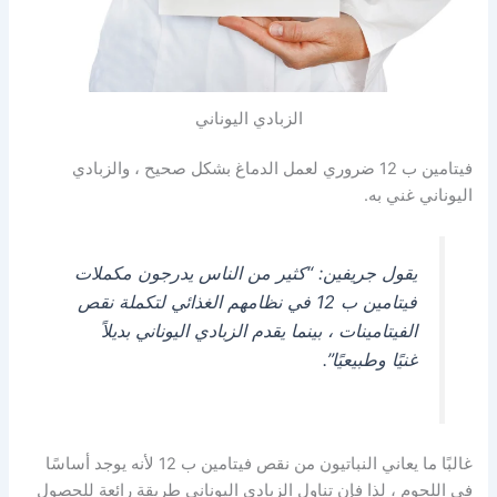
الزبادي اليوناني
فيتامين ب 12 ضروري لعمل الدماغ بشكل صحيح ، والزبادي
اليوناني غني به.
يقول جريفين: “كثير من الناس يدرجون مكملات
فيتامين ب 12 في نظامهم الغذائي لتكملة نقص
الفيتامينات ، بينما يقدم الزبادي اليوناني بديلاً
غنيًا وطبيعيًا”.
غالبًا ما يعاني النباتيون من نقص فيتامين ب 12 لأنه يوجد أساسًا
في اللحوم ، لذا فإن تناول الزبادي اليوناني طريقة رائعة للحصول