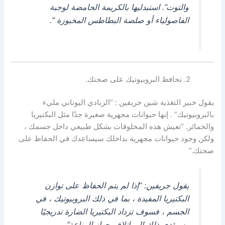
والتوت”. استبدليها بالكريمة الحامضة لوجبة
الفاصولياء أو صلصة البطاطس المخبوزة “.
تحافظ البروبيوتيك على صحتك.
يقول خبير التغذية شين جريفين : “الزبادي اليوناني مليء
بالبروبيوتيك” . إنها حيوانات مجهرية صغيرة جدًا مثل البكتيريا
والخمائر. “تعيش هذه المخلوقات بشكل طبيعي داخل جسمك ،
ولكن وجود حيوانات مجهرية بداخلك سيساعدك في الحفاظ على
صحتك.”
يقول جريفين: “إذا لم يتم الحفاظ على توازن
البكتيريا المفيدة ، بما في ذلك البروبيوتيك ، في
الجسم ، فسوف تزداد البكتيريا الضارة تدريجيًا
وسيؤدي ذلك إلى إتلاف جهاز المناعة”.