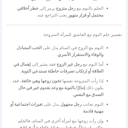
الحلم بالنوم مع
رجل متزوج
يرمز إلى
خطر أخلاقي
محتمل أو قرار متهور
يجب التراجع عنه.
تفسير حلم النوم مع العاشق للمرأة المتزوجة
النوم مع الزوج في المنام يدل على
الحب المتبادل
والوفاء والاستقرار الأسري
.
أما النوم مع
رجل غير الزوج
فقد يشير إلى
إهمال في
العلاقة أو ارتكاب تصرفات خاطئة تستدعي التوبة
.
إذا رأت المتزوجة نفسها
تخون زوجها وهي خائفة
، فقد
يكون ذلك
إنذارًا بالتوبة مع وعد بقدوم خير في حال
الصدق مع النفس
.
النوم بجانب
رجل مجهول
يدل على
تغيرات اجتماعية أو
مهنية قادمة
.
وإن رأت زوجها مع امرأة أخرى في المنام، فالحلم
يعكس غيرتها أو خوفها من خيانة عاطفية أو فراغ في