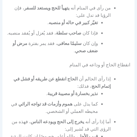
من رأى في المنام أنه
يتهيأ للحج ويستعد للسفر
، فإن
الرؤيا قد تدل على:
تغيّر كبير في حاله أو منصبه
.
فإذا كان
صاحب سلطة
، فقد يُعزل أو يُفقد منصبه.
وإن كان
سليمًا معافى
، فقد يمر بفترة
مرض أو
ضعف صحي
.
انقطاع الحاج أو وداعه في المنام
إذا رأى الحالم أن
الحاج انقطع عن طريقه أو فشل في
إتمام الحج
، فذلك:
نذير بخسارة أو مصيبة قريبة
.
كما يدل على
هموم وأزمات قد تواجه الرائي
في
محيطه العملي أو الشخصي.
أما إذا رأى أنه
يخرج إلى الحج ويودعه الناس
، فهذه من
الرؤى التي قد تُشير إلى:
قرب الأجل
، والله أعلم، خصوصًا إن كانت الرؤية