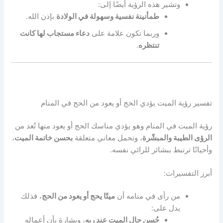
وتشير هذه الرؤية أيضًا إلى:
طمأنينة نفسية وسهولة في الولادة
بإذن الله.
وربما تكون علامة على
دعاء مستجاب لها كانت
تنتظره
.
تفسير رؤية الميت يؤدي الحج أو يعود من الحج في المنام
رؤية الميت في المنام وهو يؤدي مناسك الحج أو يعود منها تُعد من
الرؤى الطيبة والمبشّرة
، وتحمل معاني متعلقة
بحسن خاتمة الميت
،
وأحيانًا ترتبط ببشائر للرائي نفسه.
أبرز التفسيرات:
من رأى في منامه أن
ميتًا يحج أو يعود من الحج
، فذلك
يدل على:
حُسن حال الميت عند ربه
، وبشارة بأن أعماله