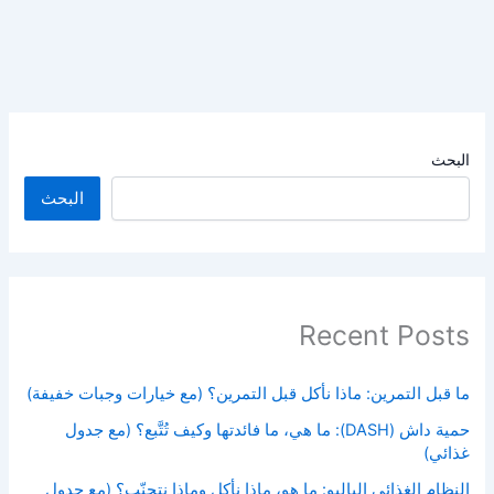
البحث
البحث
Recent Posts
ما قبل التمرين: ماذا نأكل قبل التمرين؟ (مع خيارات وجبات خفيفة)
حمية داش (DASH): ما هي، ما فائدتها وكيف تُتَّبع؟ (مع جدول
غذائي)
النظام الغذائي الباليو: ما هو، ماذا نأكل وماذا نتجنّب؟ (مع جدول