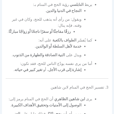
يربط
النابلسي
رؤية الحج في المنام بـ:
النجاح في الدنيا والدين
.
ويقول: من رأى أنه يذهب للحج، وكان في غير
وقته، فإنه ينال:
رزقًا مفاجئًا أو سفرًا ناجحًا أو زواجًا مباركًا
.
كما يُفسّر
الطواف بالكعبة
على أنه:
خدمة لأهل السلطة أو الوالدين
.
ويدل على
النية الصادقة والطهارة من الذنوب
.
أما من يرى نفسه يودّع الناس للحج، فقد تكون:
إشارة إلى قرب الأجل
، أو
تغير كبير في حياته
.
3. تفسير الحج في المنام لابن شاهين
يرى
ابن شاهين الظاهري
أن الحج في المنام يرمز إلى:
الوصول إلى الأمنيات وتحقيق الأهداف الكبيرة
.
ومن رأى أنه
يحج راكبًا
، فذلك دليل على
العز