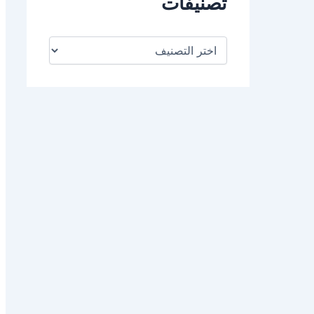
تصنيفات
ت
ص
ن
ي
ف
ا
ت