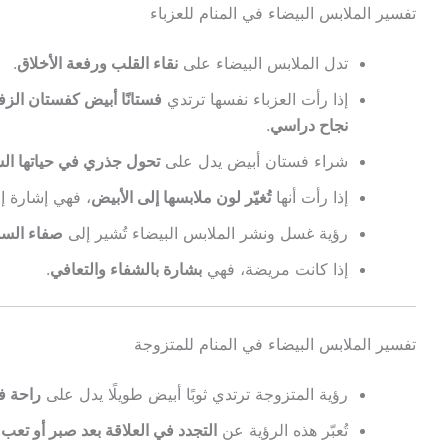
تفسير الملابس البيضاء في المنام للعزباء
تدل الملابس البيضاء على
نقاء القلب ورفعة الأخلاق
.
إذا رأت العزباء نفسها ترتدي
فستانًا أبيض كفستان الز
نجاح دراسي
.
شراء فستان أبيض يدل على
تحول جذري في حياتها الش
إذا رأت أنها
تُغيّر لون ملابسها إلى الأبيض
، فهي إشارة إ
رؤية غسل ونشر الملابس البيضاء تُشير إلى
صفاء السم
إذا كانت مريضة، فهي
بشارة بالشفاء والتعافي
.
تفسير الملابس البيضاء في المنام للمتزوجة
رؤية المتزوجة ترتدي ثوبًا أبيض طويلًا يدل على
راحة ف
تُعبّر هذه الرؤية عن
التجدد في العلاقة بعد صبر أو تعب
.