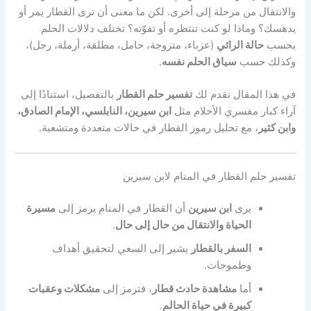
والانتقال من مرحلة إلى أخرى. لكن ما معنى أن ترى القطار يمر أو
يدهسك؟ وماذا لو كنت تنتظره أو تفوّته؟ تختلف دلالات الحلم
بحسب
حالة الرائي
(عزباء، متزوجة، حامل، مطلقة، أرملة، رجل)،
وكذلك حسب
سياق الحلم نفسه
.
في هذا المقال نقدم لك
تفسير حلم القطار
بالتفصيل، استنادًا إلى
آراء كبار مفسري الأحلام مثل
ابن سيرين، النابلسي، الإمام الصادق،
وابن كثير
، مع تحليل رموز القطار في حالات متعددة ومتشعبة.
تفسير حلم القطار في المنام لابن سيرين
يرى
ابن سيرين
أن القطار في المنام يرمز إلى
مسيرة
الحياة والانتقال من حال إلى حال
.
السفر بالقطار
يشير إلى السعي لتحقيق أهداف
وطموحات.
أما
مشاهدة حادث قطار
، فترمز إلى
مشكلات وعقبات
كبيرة في حياة الحالم
.