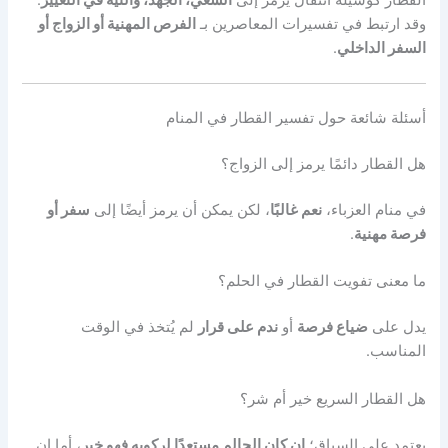
القطار كوسيلة انتقال يرمز إلى
السعي، الجهد، والنية في التغيير
.
وقد ارتبط في تفسيرات المعاصرين بـ
الفرص المهنية أو الزواج أو
السفر الداخلي
.
أسئلة شائعة حول تفسير القطار في المنام
هل القطار دائمًا يرمز إلى الزواج؟
في منام العزباء،
نعم غالبًا
، لكن يمكن أن يرمز أيضًا إلى
سفر أو
فرصة مهنية
.
ما معنى تفويت القطار في الحلم؟
يدل على
ضياع فرصة
أو
ندم على قرار
لم يُتخذ في الوقت
المناسب.
هل القطار السريع خير أم شر؟
يعتمد على السياق؛
إن كان الحالم مستعدًا لركوبه فهو خير
، أما إن