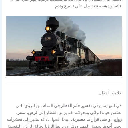
فاته أو دهسه فقد يدل على
تسرع وندم
.
خاتمة المقال
في النهاية، يبقى
تفسير حلم القطار في المنام
من الرؤى التي
تعكس حياة الرائي وتحولاته. قد يرمز القطار إلى
فرص، سفر،
زواج، أو حتى قرارات مصيرية
، بينما الحوادث قد تشير إلى
تحذيرات
يجب أخذها بجدية. المهم دومًا أن نربط الرؤيا بحالة الرائي النفسية