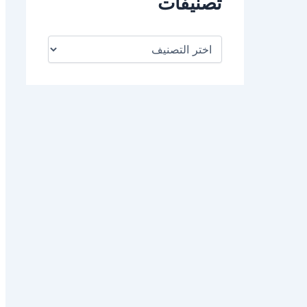
تصنيفات
ت
ص
ن
ي
ف
ا
ت