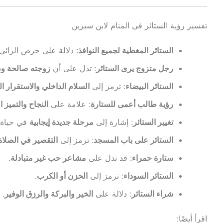
تفسير رؤية الستائر في المنام لابن سيرين
الستائر المغطية لجميع النوافذ
: دلالة على حرص الرائ
رجل متزوج يرى الستائر
: تدل على أن
زوجته صالحة وط
الستائر البيضاء
: ترمز إلى
السلام الداخلي والاستقرار ا
رؤية طالب أعمى للستارة
: علامة على
النجاح والتميز 
تغيير الستائر
: إشارة إلى
مرحلة جديدة إيجابية
في حياة ا
الستائر على باب المسجد
: ترمز إلى
التقصير في الصلاة 
ستارة حمراء
: قد تدل على
مشاعر حب غير متبادلة
.
الستائر السوداء
: ترمز إلى
الحزن أو الكرب
.
شراء الستائر
: دلالة على
الخير والبركة والرزق الوفير
.
اقرأ أيضًا: