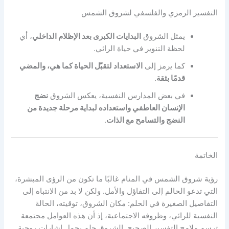
التفسير الرمزي والفلسفي لشروق الشمس
يمثل الشروق
البدايات الكبرى بعد الإظلام الداخلي
، أي
لحظة التنوير في حياة الرائي.
كما يرمز إلى
الاستعداد لتقبّل الحياة كما هي، والمضي
قدمًا بثقة
.
في بعض المدارس النفسية، يعكس الشروق
نضج
الإنسان العاطفي واستعداده لبداية مرحلة جديدة من
النضج والتسامح مع الذات
.
الخاتمة
رؤية شروق الشمس في المنام غالبًا ما تكون من الرؤى المبشرة،
التي تدعو الحالم إلى التفاؤل والأمل. ولكن لا بد من الانتباه إلى
التفاصيل الصغيرة في الحلم: مكان الشروق، توقيته، الحالة
النفسية للرائي، وظروفه الاجتماعية، إذ أن هذه العوامل مجتمعة
ترسم ملامح التفسير الصحيح. الشروق حلم يحمل إشارات روحية