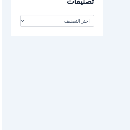
تصنيفات
ت
ص
ن
ي
ف
ا
ت