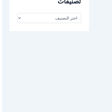
تصنيفات
ت
ص
ن
ي
ف
ا
ت