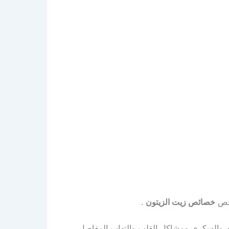
 فحص
خصائص زيت الزيتون
.
 والسكري ومشاكل القلب والتهاب المفاصل