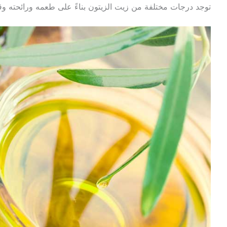
توجد درجات مختلفة من زيت الزيتون بناءً على طعمه ورائحته وقي