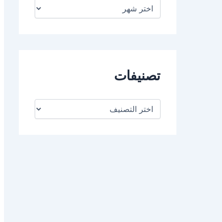
ا
ل
أ
ر
ش
ي
ف
تصنيفات
ت
ص
ن
ي
ف
ا
ت