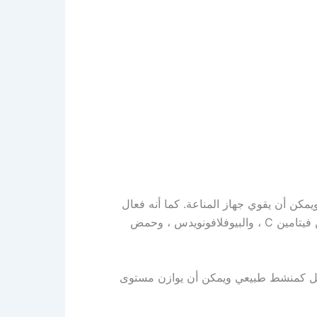
مكن أن يقوي جهاز المناعة. كما أنه فعال
جدًا في مكافحة الالتهابات نظرًا لاحتوائه على مستويات عالية من فيتامين C ، والبيوفلافونويدس ، وحمض
عمل كمنشط طبيعي ويمكن أن يوازن مستوى