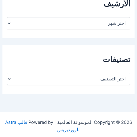
الأرشيف
ا
ل
أ
ر
ش
ي
ف
تصنيفات
ت
ص
ن
ي
ف
ا
ت
Copyright © 2026 الموسوعة العالمية | Powered by
قالب Astra
للووردبريس