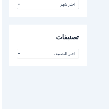
ا
ل
أ
ر
ش
ي
ف
تصنيفات
ت
ص
ن
ي
ف
ا
ت