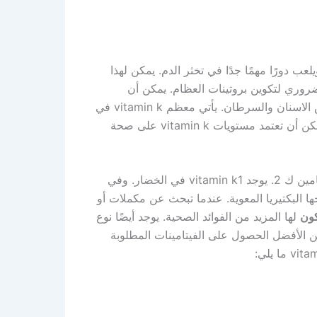
عب دورًا مهمًا جدًا في تخثر الدم. يمكن لهذا
 ضروري لتكوين بروتينات العظام. يمكن أن
إلى أمراض القلب وضعف العظام وتسوس الاسنان والسرطان. يأتي معظم vitamin k في
نظامنا الغذائي من البكتيريا الموجودة لدينا بالفعل. لهذا السبب يمكن أن تعتمد مستويات vitamin k على صحة
لدينا نوعان من vitamin k في نظامنا الغذائي: فيتامين ك 1 وفيتامين ك 2. يوجد vitamin k1 في الخضار. وفي
ور عليها وتنتجها البكتيريا المعوية. عندما تبحث عن مكملات أو
لها المزيد من الفوائد الصحية. يوجد أيضًا نوع
 ينصح باستخدامه. من الأفضل الحصول على الفيتامينات المطلوبة