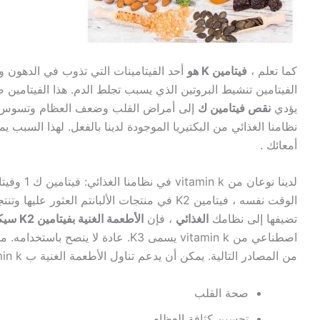
كما تعلم ،
فيتامين K هو
أحد الفيتامينات التي تذوب في الدهون ويل
الفيتامين تنشيط البروتين الذي يسبب تجلط الدم. هذا الفيتامين
يؤدي
نقص فيتامين ك
أمعائك .
الوقت نفسه ، فيتامين K2 في منتجات الألبانتم العث
تضيفها إلى نظامك
الغذائي
، فإن
الأطعمة الغنية بفيتامين K2 سيكون
اصطناعي من vitamin k يسمى K3. عادة لا
من المصادر التالية. يمكن أن يدعم تناول الأطعمة الغنية ب vitamin k ما يلي:
صحة القلب
تحسين كثافة العظام