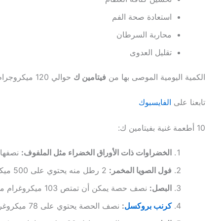
استعادة صحة الفم
محاربة السرطان
تقليل العدوى
الكمية اليومية الموصى بها من
فيتامين ك
حوالي 120 ميكروجرام للرجال و 90 ميكروجرام للنساء.
تابعنا على
الفايسبوك
10 أطعمة غنية بفيتامين ك:
الخضراوات ذات الأوراق الخضراء مثل الملفوف:
نصفها يحتو
فول الصويا المخمر:
2 رطل منه يحتوي على 500 ميكروجرام
البصل:
نصف حصة يمكن أن تمتص 103 ميكروغرام من الفيتامين
كرنب بروكسل
:
نصف الحصة يحتوي على 78 ميكروغرام من vitamin k.