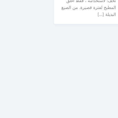
تخف: لاستخدامه ، فقط أغلق
المطبخ لفترة قصيرة. من الصيغ
البديلة […]