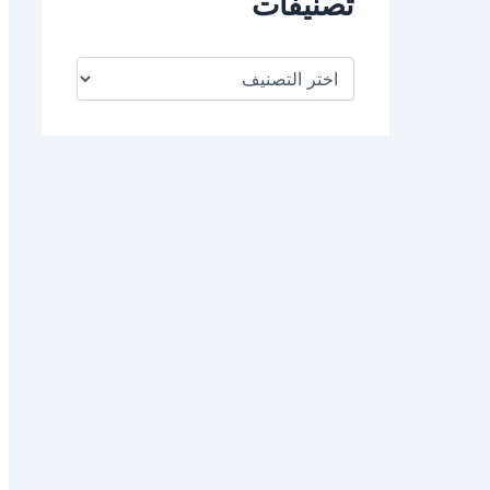
تصنيفات
ت
ص
ن
ي
ف
ا
ت