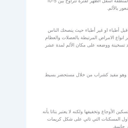
بالأعشاب حيث يتم تسخين الزيت ليصبح دافئا ثم القيام بالتدليك لمنطقة اسفل الظهر لفترة تتراوح بين 5-10
ور بالألم.
قبل أطباء او غير أطباء حيث ينصحك الناس
كثر انواع الامراض المرتبطة بالعضلات والعظام
عد تسخينة ووضعه على مكان الألم لمدة عشر
ام وهو مفيد كشراب من خلال مستحضر بسيط
 الأوجاع وتخفيفها ولكنه لا يعتبر بتاتا بأنه
اول المسكنات التي تاتي على شكل كريمات
 جانبية.