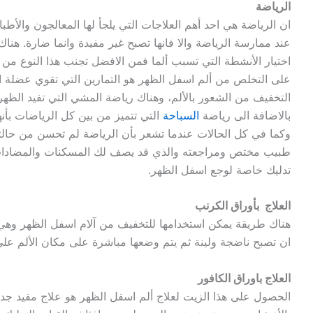
الرياضة
ان الرياضة هي احد أهم العلاجات التي يلجأ لها المعالجون والأط
عند ممارسة الرياضة والا فانها تصبح غير مفيدة وانما ضارة. هن
اختيار الأنشطة التي تسبب ألما فمن الافضل تجنب هذا النوع من
على التخلص من ألم اسفل الظهر هو التمارين التي تقوي عضلة ا
التخفيف من الشعور بالألم، وهناك رياضة المشي التي تفيد الظه
بالاضافة الى رياضة
السباحة
التي تتميز من بين كل الرياضات بأن
وكما في كل الحالات عندما تشعر بأن الرياضة لم تحسن من حالت
طبيب مختص ومراجعته والذي قد يصف لك المسكنات والمضادات
تدليك خاصة لوجع اسفل الظهر.
العلاج بأوراق الكرنب
هناك طريقة يمكن استخدامها للتخفيف من آلام اسفل الظهر وهي 
ان تصبح ناضجة ولينة ثم يتم وضعها مباشرة على مكان الألم على ا
العلاج باوراق الكافور
الحصول على هذا الزيت لعلاج ألم اسفل الظهر هو علاج مفيد جدا 