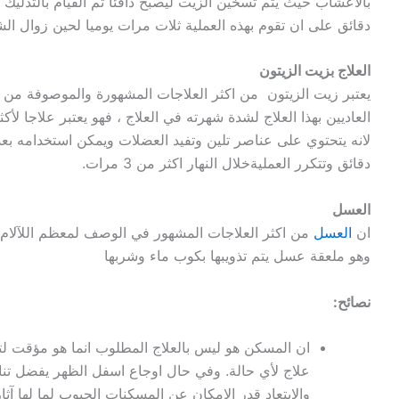
دقائق على ان تقوم بهذه العملية ثلات مرات يوميا لحين زوال الشع
العلاج بزيت الزيتون
يعتبر زيت الزيتون من اكثر العلاجات المشهورة والموصوفة من 
العاديين بهذا العلاج لشدة شهرته في العلاج ، فهو يعتبر علاجا لأ
لانه يتحتوي على عناصر تلين وتفيد العضلات ويمكن استخدامه ب
دقائق وتتكرر العمليةخلال النهار اكثر من 3 مرات.
العسل
ان
العسل
من اكثر العلاجات المشهور في الوصف لمعظم اللآل
وهو ملعقة عسل يتم تذويبها بكوب ماء وشربها
نصائح:
ان المسكن هو ليس بالعلاج المطلوب انما هو مؤقت لتسكين
علاج لأي حالة. وفي حال اوجاع اسفل الظهر يفضل تن
والابتعاد قدر الامكان عن المسكنات الحبوب لما لها آثار