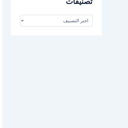
تصنيفات
ت
ص
ن
ي
ف
ا
ت