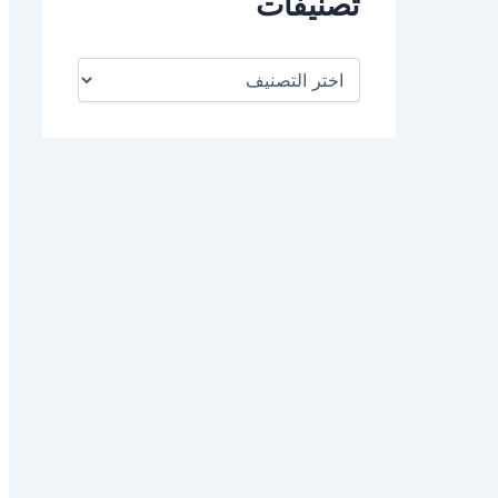
تصنيفات
ت
ص
ن
ي
ف
ا
ت