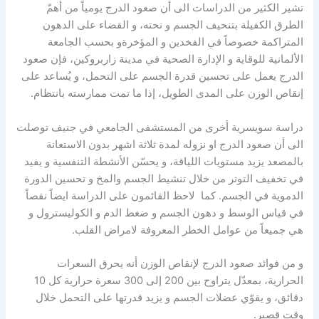
تشير الكثير من الدراسات الى أن صعود الدرج يومياً من أهمّ
الطرق الكفيلة بتنحيف الجسم و نحته، و القضاء على الدهون
المتراكمة خصوصاً في الفخدين و المؤخرةو بحسب الجامعة
الألمانية للوقاية و الإدارة الصحية في مدينة زاربروكين، فإن صعود
الدرج يعمل على تحسين قدرة الجسم على التحمل، و يُساعد على
إنقاص الوزن على المدى الطويل، إذا ما تمت ممارسته بانتظام.
دراسة سويسرية أخرى من المستشفى الجامعي في جنيف توصلت
الى أن صعود الدرج او نزوله لمدة ثلاثة اشهر بدون الاستعانة
بالمصعد يزيد مستويات اللياقة، و يحسّن الأنشطة التنفسية و يفيد
في تخفيف التوتر من خلال تنشيط الجسم والمخ و تحسين الدورة
الدموية في الجسم. كما لاحظ القائمون على الدراسة ايضاً نقصاً
في قياس الوسط و دهون الجسم و ضغط الدم و الكوليسترول و
هي جميعاً من عوامل الخطر المعروفة لامراض القلب.
و من فوائد صعود الدرج لإنقاص الوزن أنه يحرق السعرات
الحرارية، بمعدّل يتراوح بين 200 إلى 300 سعرة حرارية كل 10
دقائق، و يقوّي عضلات الجسم و يزيد قدرتها على التحمل خلال
وقت قصير.