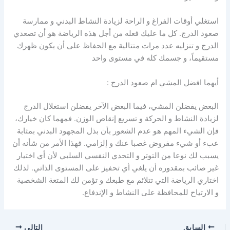
استغلي أوقات الفراغ و الراحة لزيادة النشاط البدني و ممارسة
صعود الدرج. كل ما عليك فعله من أجل هذه الرياضة هو أن تصعدي
الدرج و تنزليه عدد مرات متتالية مع الحفاظ على أن يكون ظهرك
مستقيماً، و جسمك كله في مستوى واحد
أيهما افضل المشي ام صعود الدرج :
البعض يفضلن المشي، فيما البعض الآخر يفضلن استغلال الدرج
لزيادة النشاط و الحركة و تسريع إنقاص الوزن. فمهما كان خيارك،
فإن الشيء المهم هو عدم الشعور بأن بذل المجهود البدني بمثابة
عبء أو شيء مفروض غصبا عنك و إلزامي. فهذا الأمر من شأنه أن
يسبب لك نوعا من التوتر و التحدي النفسي السلبي لأن أي اختيار
غير صائب بمقدوره أن يلغي أي تحفيز على المستوى الذاتي. لذلك
اختاري الرياضة التي تتلائم مع طبعك و تؤمن لك المتعة الشخصية
و الارتياح للمحافظة على النشاط و الإندفاع.
السابق
التالي