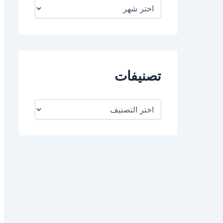
ا
ل
أ
ر
ش
ي
ف
تصنيفات
ت
ص
ن
ي
ف
ا
ت