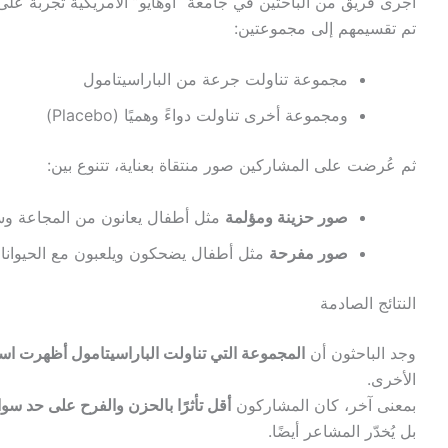
أجرى فريق من الباحثين في جامعة “أوهايو” الأمريكية تجربة عل
تم تقسيمهم إلى مجموعتين:
مجموعة تناولت جرعة من الباراسيتامول
ومجموعة أخرى تناولت دواءً وهميًا (Placebo)
ثم عُرضت على المشاركين صور منتقاة بعناية، تتنوع بين:
صور حزينة ومؤلمة
مثل أطفال يعانون من المجاعة وسو
صور مفرحة
مثل أطفال يضحكون ويلعبون مع الحيوانات
النتائج الصادمة
وجد الباحثون أن
المجموعة التي تناولت الباراسيتامول أظهرت ا
الأخرى.
بمعنى آخر، كان المشاركون
أقل تأثرًا بالحزن والفرح على حد سوا
بل يُخدّر المشاعر أيضًا.