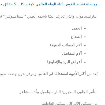
مواصلة نشاط الغوص أثناء الوباء العالمي كوفيد 19 .. 5 حقائق حول نشاط الغوص
الباراسيتامول، والذي يُعرف أيضًا باسمه الطبي “أسيتامينوفين” (Acetaminophen)، هو دواء يُستخدم لتخفيف:
الحمى
الصداع
آلام العضلات الخفيفة
آلام المفاصل
أعراض البرد والإنفلونزا
يُعد من
أكثر الأدوية استخدامًا في العالم
، ويتوفر بدون وصفة طبية، 
التأثير الجانبي المجهول: الباراسيتامول يبلّد المشاعر!
من تسكين الألم إلى تسكين العاطفة