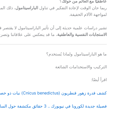
عاطفيًا مع العالم من حولك
؟
ربما حان الوقت لإعادة التفكير في تناول
الباراسيتامول
، ذلك الم
لمواجهة الآلام الخفيفة.
تشير دراسات علمية حديثة إلى أن تأثير الباراسيتامول لا يقتصر 
الاستجابات النفسية والعاطفية
، ما قد ينعكس على علاقاتنا وتصرف
ما هو الباراسيتامول ولماذا يُستخدم؟
التركيب والاستخدامات الشائعة
اقرأ أيضًا:
كشف قدرة زهور قنطريون (Cnicus benedictus) نبات ذو خصائص طبية عديدة
فصيلة جديدة لكورونا في نيويورك .. 3 حقائق مكتشفة حول السلالة الجديدة لفيروس كورونا