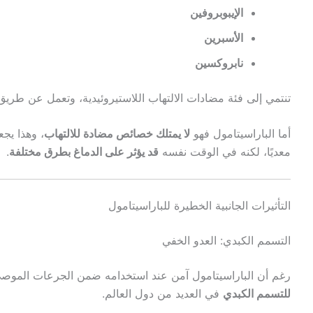
الإيبوبروفين
الأسبرين
نابروكسين
تنتمي إلى فئة مضادات الالتهاب اللاستيروئيدية، وتعمل عن طريق ت
أما الباراسيتامول فهو
لا يمتلك خصائص مضادة للالتهاب
، وهذا يج
معديًا، لكنه في الوقت نفسه
قد يؤثر على الدماغ بطرق مختلفة
.
التأثيرات الجانبية الخطيرة للباراسيتامول
التسمم الكبدي: العدو الخفي
رغم أن الباراسيتامول آمن عند استخدامه ضمن الجرعات الموصى 
للتسمم الكبدي
في العديد من دول العالم.