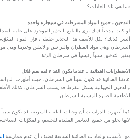
فما هي تلك العادات؟
التدخين.. جميع المواد المسرطنة في سيجارة واحدة
لو كنت مدخناً فإنك ترى بالطبع التحذير الموجود على علبة السجائر
أليس كذلك؟ لكل للأسف هذا التحذير حقيقي، فإن المواد المكوّنة 
السرطان وهي مواد القطران والبرافين والانيلين وغيرها وهي موا
يعتبر التدخين سبباً رئيسياً في سرطان الرئة.
الاضطرابات الغذائية .. عندما يكون الغذاء فيه سم قاتل
عادتنا الغذائية قد تكون سبباً في السرطان، حيث أظهرت الدراسات
والدهون الحيوانية بشكل مفرط قد يسبب السرطان، كذلك الأطعمة
الأطعمة الضارة المسببة للسرطان.
كما أظهرت الدراسات أن وجبات الطعام السريعة قد تكون سبباً 
لأنها تخلو من جميع العناصر المفيدة للجسم، والمكوّنات الصناعية 
مع الأسباب والعادات الغذائية السابقة نضيف أن عدم ممارسة
ال