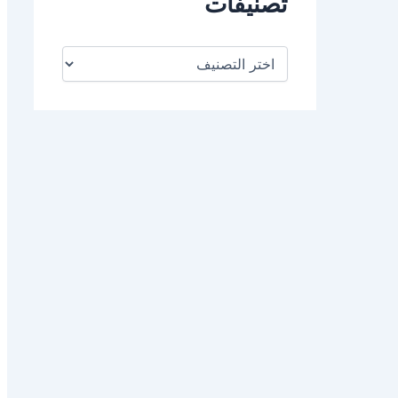
تصنيفات
ت
ص
ن
ي
ف
ا
ت