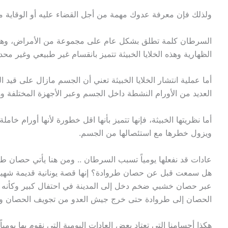
ولذلك فإن معرفة عدوك مهمة من أجل القضاء عليه أو الوقاية م
السرطان كلمة تطلق بشكل عام على مجموعة من الأمراض، وهو عب
الظهارية وهذه الخلايا الخبيثة تتميز بانقسام غير طبيعي وغير م
أما عملية انتشار الخلايا الخبيثة تعني أن الجسم مازال على قيد الح
العديد من الأورام النشطة داخل الجسم وعبر الأجهزة المختلفة وه
أما نظريتها الخبيثة، فإنها تتميز بأنها اقل خطورة لأنها أورام خام
ويزول خطرها مع استئصالها من الجسم.
عادات قد نفعلها يومياً تسبب السرطان .. ومن هنا يأتي حصان طر
هل سمعت قبل عن حصان طروادة؟ إنها قصة يونانية قديمة شهيرة 
عبر حصان خشبي ضخم دخل إلى المدينة في احتفال كبير وكأنه ت
الحصان إلى طروادة حتى خرج جيش العدو من تجويف الحصان وب
هكذا أجسامنا التي تعتاد بعض العادات اليومية التي نقوم بها يومي