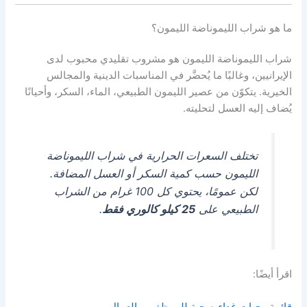
ما هو شراب الليموناضة الليمون؟
شراب الليموناضة الليمون هو مشروب تقليدي محبوب لدى
الإيرانيين، وغالبًا ما يُحضَّر في المناسبات الدينية والمجالس
الخيرية. يتكوّن من عصير الليمون الطبيعي، الماء، السكر، وأحيانًا
يُضاف إليه العسل لتحليته.
تختلف السعرات الحرارية في شراب الليموناضة
الليمون حسب كمية السكر أو العسل المضافة.
لكن عمومًا، يحتوي كل 100 غرام من الشراب
الطبيعي على
25 كيلو كالوري فقط
.
اقرأ أيضًا:
قائمة وجبات غداء صحية للموظفين والعمال