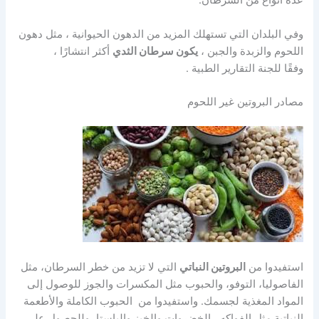
عدة أنواع من السرطان.
وفي البلدان التي تستهلك المزيد من الدهون الحيوانية ، مثل دهون
اللحوم والزبدة والجبن ،
يكون سرطان الثدي
أكثر انتشارًا ،
وفقًا للجنة التقارير الطبية .
مصادر البروتين غير اللحوم
استفيدوا من
البروتين النباتي
التي لا تزيد من خطر السرطان، مثل
الفاصوليا، التوفو، والحبوب مثل المكسرات والجوز للوصول إلى
المواد المغذية لجسمك. واستفيدوا من الحبوب الكاملة والأطعمة
النباتية مثل
الفواكه
،
الخضروات
والخبز والباستا، وللحصول على