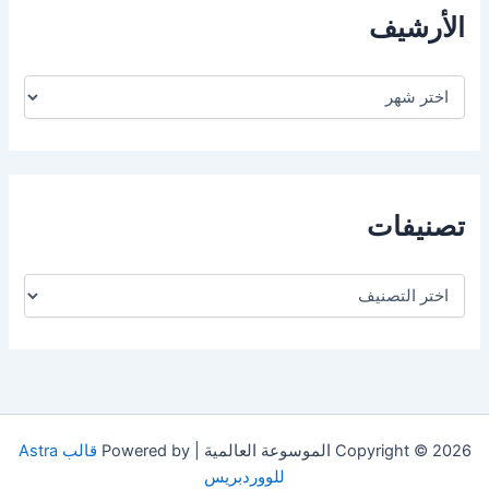
الأرشيف
ا
ل
أ
ر
ش
ي
ف
تصنيفات
ت
ص
ن
ي
ف
ا
ت
Copyright © 2026 الموسوعة العالمية | Powered by
قالب Astra
للووردبريس