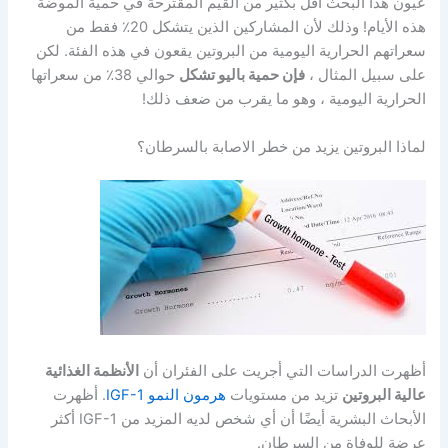
عيون هذا البحث أقل بكثير من القيم المقترحة في حمية الموضة
هذه الأيام! وذلك لأن المشاركين الذين يتشكل 20٪ فقط من
سعراتهم الحرارية اليومية من البروتين يقعون في هذه الفئة. لكن
على سبيل المثال ،
فإن حمية باليو تشكل
حوالي 38٪ من سعراتها
الحرارية اليومية ، وهو ما يقرب من ضعف ذلك!
لماذا البروتين يزيد من خطر الاصابة بالسرطان؟
أظهرت الدراسات التي أجريت على الفئران أن
الأنظمة الغذائية
عالية البروتين
تزيد من مستويات
هرمون النمو IGF-1
. أظهرت
الأبحاث البشرية أيضًا أن أي شخص لديه المزيد من IGF-1 أكثر
عرضة للوفاة من السرطان.