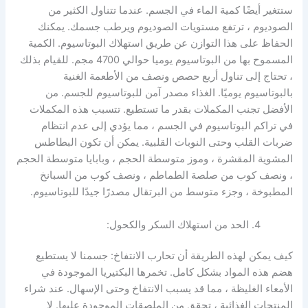
ستتغير أيضًا كمية الماء في الجسم. عندما تتناول الكثير من
الصوديوم ، ترتفع مستويات الصوديوم ويرطب جسمك. يمكنك
الحفاظ على هذا التوازن عن طريق استهلاك البوتاسيوم. الكمية
المسموح بها من البوتاسيوم يوميا حوالي 4700 مجم. للقيام بذلك
، تحتاج إلى تناول أربع حصص ونصف من الأطعمة الغنية
بالبوتاسيوم يوميًا. الغذاء مصدر آمن للبوتاسيوم للجسم. من
الأفضل تجنب المكملات بقدر ما تستطيع. تتسبب هذه المكملات
في تراكم البوتاسيوم في الجسم ، مما يؤدي إلى عدم انتظام
ضربات القلب وحتى النوبات القلبية. يمكن أن تكون البطاطس
المشوية المقشرة ، وموز متوسطة الحجم ، وبابايا متوسطة الحجم
، ونصف كوب من صلصة الطماطم ، ونصف كوب من السبانخ
المطبوخة ، وجزء متوسط ​​من البرتقال مصدرًا جيدًا للبوتاسيوم.
الحد من استهلاك السكر والكحول:
كيف يمكن لهذه الطريقة أن تحارب الانتفاخ: جسمنا لا يستطيع
هضم هذه المواد بشكل كامل. تخمرها البكتيريا الموجودة في
الأمعاء الغليظة ، مما قد يسبب الانتفاخ وحتى الإسهال. عند شراء
المنتجات الغذائية ، تحقق من الملصقات الموجودة عليها. لا