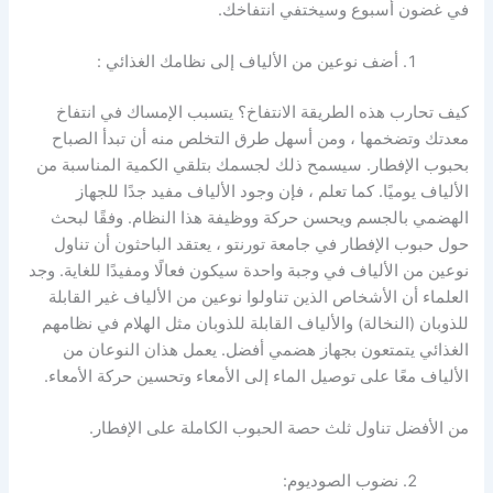
في غضون أسبوع وسيختفي انتفاخك.
أضف نوعين من الألياف إلى نظامك
الغذائي
:
كيف تحارب هذه الطريقة الانتفاخ؟ يتسبب الإمساك في انتفاخ
معدتك وتضخمها ، ومن أسهل طرق التخلص منه أن تبدأ الصباح
بحبوب الإفطار. سيسمح ذلك لجسمك بتلقي الكمية المناسبة من
الألياف يوميًا. كما تعلم ، فإن وجود الألياف مفيد جدًا للجهاز
الهضمي بالجسم ويحسن حركة ووظيفة هذا النظام. وفقًا لبحث
حول حبوب الإفطار في جامعة تورنتو ، يعتقد الباحثون أن تناول
نوعين من الألياف في وجبة واحدة سيكون فعالًا ومفيدًا للغاية. وجد
العلماء أن الأشخاص الذين تناولوا نوعين من الألياف غير القابلة
للذوبان (النخالة) والألياف القابلة للذوبان مثل الهلام في نظامهم
الغذائي يتمتعون بجهاز هضمي أفضل. يعمل هذان النوعان من
الألياف معًا على توصيل الماء إلى الأمعاء وتحسين حركة الأمعاء.
من الأفضل تناول ثلث حصة الحبوب الكاملة على الإفطار.
نضوب الصوديوم: