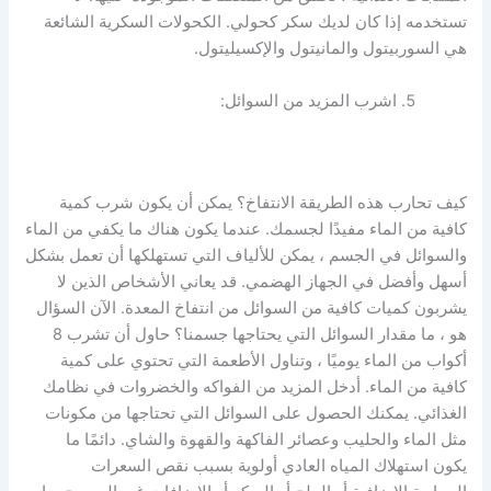
تستخدمه إذا كان لديك سكر كحولي. الكحولات السكرية الشائعة
هي السوربيتول والمانيتول والإكسيليتول.
اشرب المزيد من السوائل:
كيف تحارب هذه الطريقة الانتفاخ؟ يمكن أن يكون شرب كمية
كافية من الماء مفيدًا لجسمك. عندما يكون هناك ما يكفي من الماء
والسوائل في الجسم ، يمكن للألياف التي تستهلكها أن تعمل بشكل
أسهل وأفضل في الجهاز الهضمي. قد يعاني الأشخاص الذين لا
يشربون كميات كافية من السوائل من انتفاخ المعدة. الآن السؤال
هو ، ما مقدار السوائل التي يحتاجها جسمنا؟ حاول أن تشرب 8
أكواب من الماء يوميًا ، وتناول الأطعمة التي تحتوي على كمية
كافية من الماء. أدخل المزيد من الفواكه والخضروات في نظامك
الغذائي. يمكنك الحصول على السوائل التي تحتاجها من مكونات
مثل الماء والحليب وعصائر الفاكهة
والقهوة
والشاي. دائمًا ما
يكون استهلاك المياه العادي أولوية بسبب نقص
السعرات