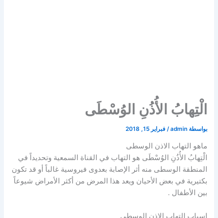
الْتِهابُ الأُذُنِ الوُسْطَى
بواسطة
admin
/
فبراير 15, 2018
ماهو التهاب الاذن الوسطى
الْتِهابُ الأُذُنِ الوُسْطَى هو التهاب في القناة السمعية وتحديداً في
المنطقة الوسطى منه أثر الإصابة بعدوى فيروسية غالباً أو قد تكون
بكتيرية في بعض الأحيان ويعد هذا المرض من أكثر الأمراض شيوعاً
بين الأطفال .
اسباب التهاب الاذن الوسطى