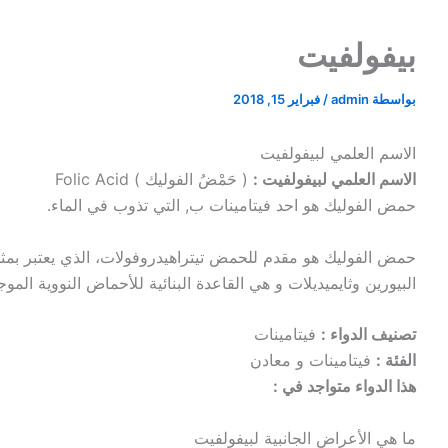
بيفولفيت
بواسطة
admin
/
فبراير 15, 2018
الاسم العلمي لبيفولفيت
الاسم العلمي لبيفولفيت :
( حَمْضُ الفوليك ) Folic Acid
حمض الفوليك هو احد فيتامينات ب, التي تذوب في الماء.
حمض الفوليك هو مقدم للحمض تيتراهيدروفولات، الذي يعتبر بمثابة
البيورين وثايميديلات و هي القاعدة البنائية للأحماض النووية الموجودة في
تصنيف الدواء :
فيتامينات
الفئة :
فيتامينات و معادن
هذا الدواء متواجد في :
ما هي الأعراض الجانبية لبيفولفيت