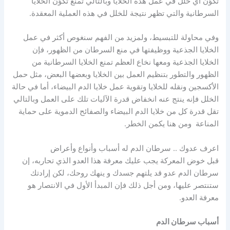
تكوّن أي خلل في عمل هذه الخلايا وبالتالي تمنع تكوّن الخلايا
السرطانية والتي تظهر نتيجة للخلل في هذه العملية المعقدة.
وفي محاولة للتبسيط، ولمزيد من الفهم سنغوص أكثر في عمل
الخلايا الجذعية ووظيفتها في منع السرطان من الظهور، فإن
الخلايا الجذعية ومعها نخاع العظم تمنع الخلايا السرطانية من
الظهور والتطور بتنظيم العمل بين الخلايا وبعضها البعض، مثل حمل
الأكسجين ونقله للخلايا وتقوية عمل خلايا الدم البيضاء، أما في حالة
الخلل فإنه ينتج عنه انخفاض قدرة الآليات تلك على العمل وبالتالي
تقل قدرة كل من خلايا الدم البيضاء والصفائح الدموية على حماية
المناعة ومن هنا يكمن الخطر.
اعرف عدوك .. سرطان الدم له أسباب وأنواع وأعراض
قبل خوض المعركة يجب عليك معرفة هذا العدو الذي تحاربه، إن
سرطان الدم عدو قد يلتهم جسدك و ينهك روحك، لكن إرادتك
ستنتصر عليها، ومن أجل ذلك فإن المبدأ الأول في الانتصار هو
معرفة العدو.
أسباب سرطان الدم