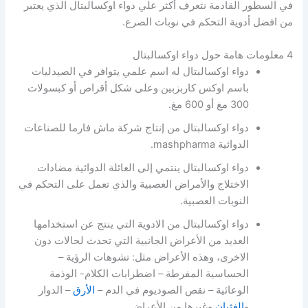
في السطور القادمة نتعرف أكثر علي دواء اوكسالبتال الذي يعتبر
من افضل أدوية التحكم في نوبات الصرع.
4 معلومات هامة حول دواء اوكسالبتال
دواء اوكسالبتال له اسم علمي يتوافر في الصيدليات
باسم اوكس كاربزبين وعلى شكل أقراص أو كبسولات
300 مغ أو 600 مغ.
دواء اوكسالبتال من إنتاج شركة ماش فارما للصناعات
الدوائية mashpharma.
دواء اوكسالبتال ينتمي إلى العائلة الدوائية مضادات
الاختلاج والأمراض العصبية والذي تعمل على التحكم في
النوبات العصبية.
دواء اوكسالبتال من الادوية التي ينتج عن استخدامها
العديد من الأعراض الجانبية التي تحدث لحالات دون
الاخرى، وهذه الأعراض مثل: تشوهات الرؤية –
الحساسية المفرطة – اضطرابات الكلام- الوذمة
الوعائية – نقص الصوديوم في الدم –
الأرق
– الدوار
و
الغثيان
وغيرها من الأعراض.