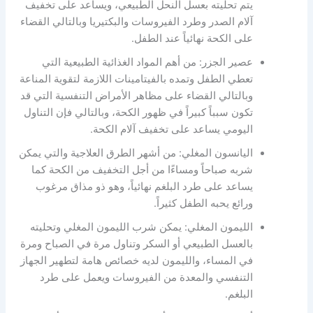
يتم تحليته بعسل النحل الطبيعي، ويساعد على تخفيف
آلام الصدر وطرد الفيروسات والبكتيريا وبالتالي القضاء
على الكحة نهائياً عند الطفل.
عصير الجزر: من أهم المواد الغذائية الطبيعية التي
تعطي الطفل وتمده بالفيتامينات اللازمة لتقوية المناعة
وبالتالي القضاء على مظاهر الأمراض التنفسية التي قد
تكون سبباً كبيراً في ظهور الكحة، وبالتالي فإن التناول
اليومي يساعد على تخفيف آلام الكحة.
اليانسون المغلي: من أشهر الطرق العلاجية والتي يمكن
شربه صباحاً ومساءًا من أجل التخفيف من الكحة كما
يساعد على طرد البلغم نهائياً، وهو ذو مذاق مرغوب
ورائع يحبه الطفل كثيراً.
الليمون المغلي: يمكن شرب الليمون المغلي وتحليته
بالعسل الطبيعي أو السكر وتناول مرة في الصباح ومرة
في المساء، والليمون لديه خصائص هامة لتطهير الجهاز
التنفسي والمعدة من الفيروسات ويعمل على طرد
البلغم.