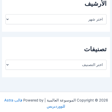
الأرشيف
ا
ل
أ
ر
ش
ي
ف
تصنيفات
ت
ص
ن
ي
ف
ا
ت
Copyright © 2026 الموسوعة العالمية | Powered by
قالب Astra
للووردبريس