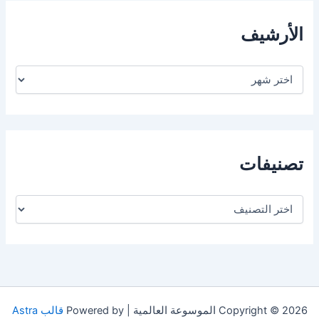
الأرشيف
ا
ل
أ
ر
ش
ي
ف
تصنيفات
ت
ص
ن
ي
ف
ا
ت
Copyright © 2026 الموسوعة العالمية | Powered by
قالب Astra