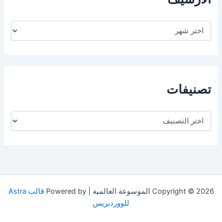
ا
ل
أ
ر
ش
ي
ف
تصنيفات
ت
ص
ن
ي
ف
ا
ت
Copyright © 2026 الموسوعة العالمية | Powered by
قالب Astra
للووردبريس