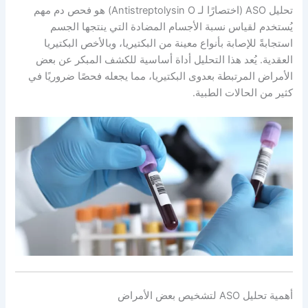
تحليل ASO (اختصارًا لـ Antistreptolysin O) هو فحص دم مهم
يُستخدم لقياس نسبة الأجسام المضادة التي ينتجها الجسم
استجابةً للإصابة بأنواع معينة من البكتيريا، وبالأخص البكتيريا
العقدية. يُعد هذا التحليل أداة أساسية للكشف المبكر عن بعض
الأمراض المرتبطة بعدوى البكتيريا، مما يجعله فحصًا ضروريًا في
كثير من الحالات الطبية.
أهمية تحليل ASO لتشخيص بعض الأمراض