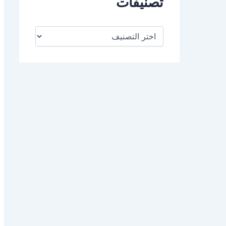
تصنيفات
ت
ص
ن
ي
ف
ا
ت