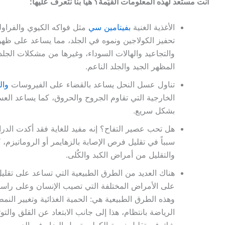
انت مستعد لهذه المعلومات القيّمة؟ هيا بنا نتعرف عليها:
الأغذية الغنية
بفيتامين سي
مثل فواكه الكيوي والفراول
تحفيز الكولاجين ونموه في الجلد، مما يساعد على ظ
والتجاعيد والهالات السوداء، وغيرها من مشكلات الجلد،
المظهر الجيد والجلد الناعم.
تناول عسل النحل يساعد بالقضاء على الفيروسات
وال
الخارجية التي تقاوم الجروح والحروق، كما يساعد الع
بشكل سريع.
هل تحب عصير التفاح؟ إنه مفيد للغاية فقد أكدت الدر
سبباً في تقليل فرص الإصابة بالزهايمر أو الروماتيز
والتقليل من أمراض الكبد والكٌلى.
هناك العديد من الطرق الطبيعية التي تساعد على تقلي
على الأمراض المختلفة التي تصيب الإنسان وعلى راسه
وهذه الطرق الطبيعية هي: الحمية الغذائية وتغيير النم
الرياضة بانتظام، هذا إلى جانب الابتعاد عن القلق والتو