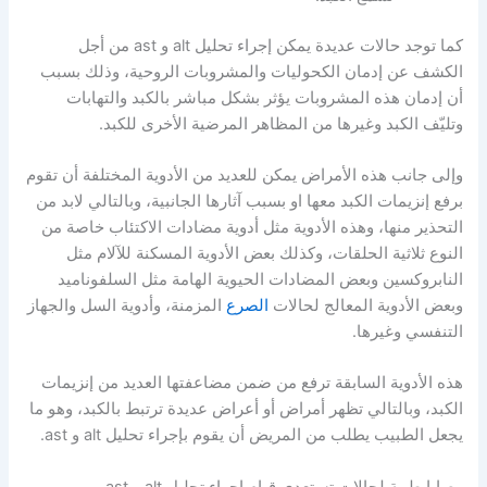
كما توجد حالات عديدة يمكن إجراء تحليل alt و ast من أجل
الكشف عن إدمان الكحوليات والمشروبات الروحية، وذلك بسبب
أن إدمان هذه المشروبات يؤثر بشكل مباشر بالكبد والتهابات
وتليّف الكبد وغيرها من المظاهر المرضية الأخرى للكبد.
وإلى جانب هذه الأمراض يمكن للعديد من الأدوية المختلفة أن تقوم
برفع إنزيمات الكبد معها او بسبب آثارها الجانبية، وبالتالي لابد من
التحذير منها، وهذه الأدوية مثل أدوية مضادات الاكتئاب خاصة من
النوع ثلاثية الحلقات، وكذلك بعض الأدوية المسكنة للآلام مثل
النابروكسين وبعض المضادات الحيوية الهامة مثل السلفوناميد
وبعض الأدوية المعالج لحالات
الصرع
المزمنة، وأدوية السل والجهاز
التنفسي وغيرها.
هذه الأدوية السابقة ترفع من ضمن مضاعفتها العديد من إنزيمات
الكبد، وبالتالي تظهر أمراض أو أعراض عديدة ترتبط بالكبد، وهو ما
يجعل الطبيب يطلب من المريض أن يقوم بإجراء تحليل alt و ast.
وصايا طبية لحالات تستعدي قيام إجراء تحليل alt و ast