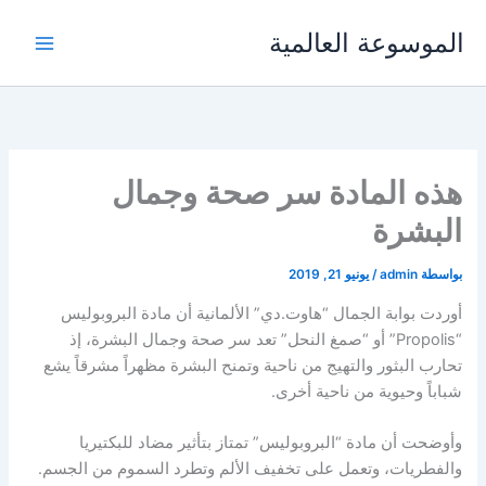
خطي
الموسوعة العالمية
لى
لمحتوى
هذه المادة سر صحة وجمال
البشرة
بواسطة
admin
/
يونيو 21, 2019
أوردت بوابة الجمال “هاوت.دي” الألمانية أن مادة البروبوليس
“Propolis” أو “صمغ النحل” تعد سر صحة وجمال البشرة، إذ
تحارب البثور والتهيج من ناحية وتمنح البشرة مظهراً مشرقاً يشع
شباباً وحيوية من ناحية أخرى.
وأوضحت أن مادة “البروبوليس” تمتاز بتأثير مضاد للبكتيريا
والفطريات، وتعمل على تخفيف الألم وتطرد السموم من الجسم.