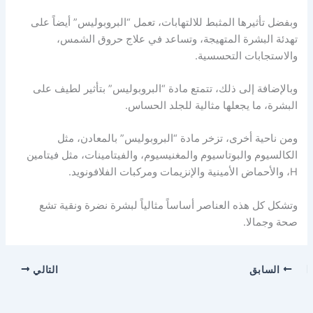
وبفضل تأثيرها المثبط للالتهابات، تعمل “البروبوليس” أيضاً على
تهدئة البشرة المتهيجة، وتساعد في علاج حروق الشمس،
والاستجابات التحسسية.
وبالإضافة إلى ذلك، تتمتع مادة “البروبوليس” بتأثير لطيف على
البشرة، ما يجعلها مثالية للجلد الحساس.
ومن ناحية أخرى، تزخر مادة “البروبوليس” بالمعادن، مثل
الكالسيوم والبوتاسيوم والمغنيسيوم، والفيتامينات، مثل فيتامين
H، والأحماض الأمينية والإنزيمات ومركبات الفلافونويد.
وتشكل كل هذه العناصر أساساً مثالياً لبشرة نضرة ونقية تشع
صحة وجمالا.
السابق
التالي