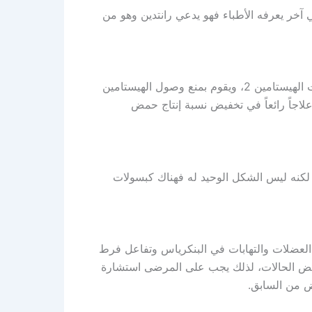
آخر يعرفه الأطباء فهو يدعي رانتدين وهو من
يعتبر من الأدوية المثالية للجهاز الهضمي حيث ينتمي إلى حاصرات الهيستامين 2، ويقوم بمنع وصول الهيستامين
علاجاً رائعاً في تخفيض نسبة إنتاج حمض
وف أن راني يعد فوّاراً على شكل كيس حجمه 300 مغ لكنه ليس الشكل الوحيد له فهناك كبسولات
العضلات والتهابات في البنكرياس وتفاعل فرط
بعض الحالات، لذلك يجب على المرضى استشارة
ض من السابق.