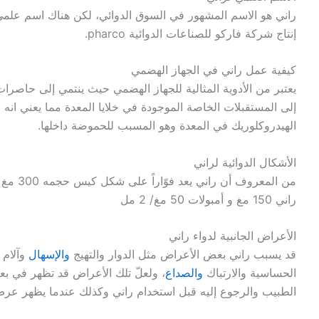
راني هو الاسم المشهور في السوق الدوائي، لكن هناك اسم علمي 
إنتاج شركة فاركو للصناعات الدوائية pharco.
كيفية عمل راني في الجهاز الهضمي
إلى المستقبلات الخاصة الموجودة في خلايا المعدة مما يعني انه 
الهيدروكلوريك في المعدة وهو المسبب للحموضة داخلها.
الأشكال الدوائية لراني
من المعر
راني 150 مغ و أمبولات 50 مغ/ 2 مل
الأعراض الجانبية لدواء راني
قد يسبب راني بعض الأعراض مثل الدوار والتهيج
والإسهال
وآلام 
الحساسية والارتباك
والصداع
، ولعلّ تلك الأعراض قد تظهر في 
الطبيب والرجوع إليه قبل استخدام راني وكذلك عندما يظهر عر