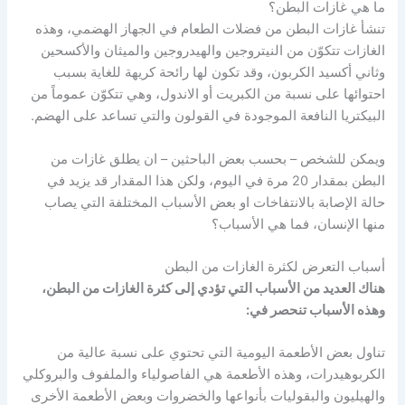
ما هي غازات البطن؟
تنشأ غازات البطن من فضلات الطعام في الجهاز الهضمي، وهذه
الغازات تتكوّن من النيتروجين والهيدروجين والميثان والأكسحين
وثاني أكسيد الكربون، وقد تكون لها رائحة كريهة للغاية بسبب
احتوائها على نسبة من الكبريت أو الاندول، وهي تتكوّن عموماً من
البيكتريا النافعة الموجودة في القولون والتي تساعد على الهضم.
ويمكن للشخص – بحسب بعض الباحثين – ان يطلق غازات من
البطن بمقدار 20 مرة في اليوم، ولكن هذا المقدار قد يزيد في
حالة الإصابة بالانتفاخات او بعض الأسباب المختلفة التي يصاب
منها الإنسان، فما هي الأسباب؟
أسباب التعرض لكثرة الغازات من البطن
هناك العديد من الأسباب التي تؤدي إلى كثرة الغازات من البطن،
وهذه الأسباب تنحصر في:
تناول بعض الأطعمة اليومية التي تحتوي على نسبة عالية من
الكربوهيدرات، وهذه الأطعمة هي الفاصولياء والملفوف والبروكلي
والهيليون والبقوليات بأنواعها والخضروات وبعض الأطعمة الأخرى