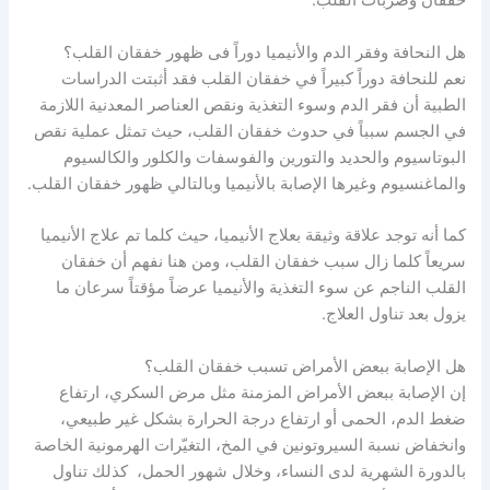
خفقان وضربات القلب.
هل النحافة وفقر الدم والأنيميا دوراً فى ظهور خفقان القلب؟
نعم للنحافة دوراً كبيراً في خفقان القلب فقد أثبتت الدراسات
الطبية أن فقر الدم وسوء التغذية ونقص العناصر المعدنية اللازمة
في الجسم سبباً في حدوث خفقان القلب، حيث تمثل عملية نقص
البوتاسيوم والحديد والتورين والفوسفات والكلور والكالسيوم
والماغنسيوم وغيرها الإصابة بالأنيميا وبالتالي ظهور خفقان القلب.
كما أنه توجد علاقة وثيقة بعلاج الأنيميا، حيث كلما تم علاج الأنيميا
سريعاً كلما زال سبب خفقان القلب، ومن هنا نفهم أن خفقان
القلب الناجم عن سوء التغذية والأنيميا عرضاً مؤقتاً سرعان ما
يزول بعد تناول العلاج.
هل الإصابة ببعض الأمراض تسبب خفقان القلب؟
إن الإصابة ببعض الأمراض المزمنة مثل مرض السكري، ارتفاع
ضغط الدم، الحمى أو ارتفاع درجة الحرارة بشكل غير طبيعي،
وانخفاض نسبة السيروتونين في المخ، التغيّرات الهرمونية الخاصة
بالدورة الشهرية لدى النساء، وخلال شهور الحمل، كذلك تناول