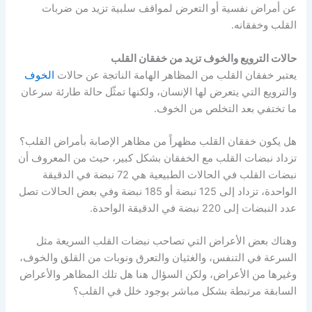
عن أمراض نفسية أو التعرض لمواقف سلبية تزيد من ضربات
القلب وخفقانه.
حالات الترويع والخوف تزيد من خفقان القلب
يعتبر خفقان القلب من المظاهر الهامة الناتجة عن حالات
الخوف
والترويع التي يتعرض لها الإنسان، ولكنها تمثّل حالة طارئة سرعان
ما تختفي بعد التخلص من الخوف.
هل يكون خفقان القلب مظهراً من مظاهر الإصابة بأمراض القلب؟
تزداد نبضات القلب مع الخفقان بشكل كبير، حيث من المعروف أن
نبضات القلب في الحالات الطبيعية هي 72 نبضة في الدقيقة
الواحدة، تزداد إلى 125 نبضة أو 185 نبضة وفي بعض الحالات تصل
عدد النبضات إلى 220 نبضة في الدقيقة الواحدة.
وهناك بعض الأعراض التي تصاحب نبضات القلب السريعة مثل
السرعة في التنفس، والغثيان والتعرق ونوبات من القلق والخوف،
وغيرها من الأعراض، ولكن السؤال هنا هل تلك المظاهر والأعراض
السابقة مرتبطة بشكل مباشر بوجود خلل في القلب؟