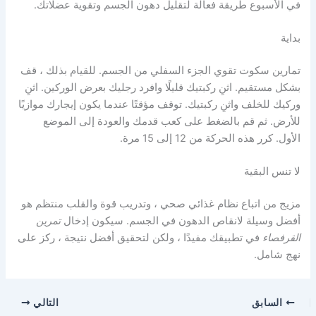
في الأسبوع طريقة فعالة لتقليل دهون الجسم وتقوية عضلاتك.
بداية
تمارين سكوت تقوي الجزء السفلي من الجسم. للقيام بذلك ، قف
بشكل مستقيم. اثنِ ركبتيك قليلًا وافرد رجليك بعرض الوركين. اثنِ
وركيك للخلف واثنِ ركبتيك. توقف مؤقتًا عندما يكون إيجارك موازيًا
للأرض. ثم قم بالضغط على كعب قدمك والعودة إلى الموضع
الأول. كرر هذه الحركة من 12 إلى 15 مرة.
لا تنس البقية
مزيج من اتباع نظام غذائي صحي ، وتدريب قوة والقلب منتظم هو
أفضل وسيلة لانقاص الدهون في الجسم. سيكون إدخال
تمرين
القرفصاء
في تطبيقك مفيدًا ، ولكن لتحقيق أفضل نتيجة ، ركز على
نهج شامل.
السابق
التالي