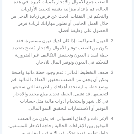
الصعب جمع الأموال والادخار بكميات كبيرة. في هذه
الحالة، قم بإعداد ميزانية دقيقة لتحديد الأولويات
والتحكم في النفقات. ابحث عن فرص زيادة الدخل من
خلال العمل الجانبي أو تطوير مهاراتك لزيادة فرص
الحصول على وظيفة أفضل.
الديون المتراكمة: إذا كان لديك ديون مستمرة، فقد
يكون من الصعب توفير الأموال والادخار. يُنصح بتحديد
خطة لسداد الديون وتخفيض التكاليف غير الضرورية
للتحكم في الديون وتوفير المال للادخار.
ضعف التخطيط المالي: عدم وجود خطة مالية واضحة
يمكن أن يجعل من الصعب تحقيق الأهداف المالية. قم
بوضع خطة مالية تحدد أهدافك والطريقة التي ستتبعها
لتحقيقها. قد تشمل الخطة تحديد مبلغ محدد والادخار
في كل شهر واستخدام أدوات مالية مثل حسابات
التوفير أو الاستثمارات لتحقيق النمو المالي.
الإغراءات والإنفاق العشوائي: قد يكون من الصعب
التوفيق بين الإغراءات الحالية وحاجة الادخار للمستقبل.
حاول تطوير قدرة تحكم في الانفاق والمقارنة بين