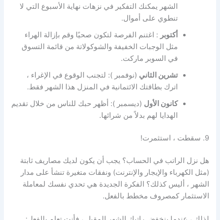
الشهر يمكنك التفكير في نزهات نهاية الأسبوع التي لا
تنطوي على أموال.
أكتوبر
: اغتنم الفرصة لتكون صحيًا وقم بإزالة الهراء
مثل الوجبات الخفيفة والشوكولاتة من قائمة التسوق
في السوبر ماركت.
تشرين الثاني
(نوفمبر ): لتجنب الوقوع في الإغراء ،
اترك بطاقتك الائتمانية في المنزل هذا الشهر فقط.
كانون الأول
(ديسمبر ): أظهر حبك للناس من خلال تقديم
الهدايا لهم بدلاً من شرائها.
9. سقطت ، استثمرت!
هل نزل الراتب في الحساب؟ يجب أن يكون لديك مصاريف ثابتة
(مثل الكهرباء والإيجار والإنترنت) ونفقات متغيرة تنشأ على مدار
الشهر ، أليس كذلك؟ الفكرة الجديدة هي تحدي نفسك لمعاملة
الاستثمار كمصروف مخطط بالفعل.
لذلك ، عندما ينخفض ​​راتبك الشهر المقبل ، فأنت تعلم بالفعل: