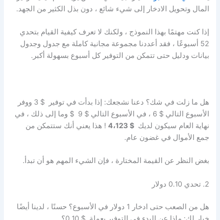
المال وتحويل الادخار إلى شيء شائع ، دون بذل الكثير من الجهد.
إذا كنت مهتمًا بهذا النموذج ، ولكنك لا تعرف كيفية القيام بتحدي
52 أسبوعًا ، فقد أعددنا مجموعة مجانية كاملة مع جدول وجدول
بيانات ودليل حتى تتمكن من التوفير كل أسبوع بسهولة أكبر.
هل ما زلت في شك؟ دعنا نشجعك: إذا بدأت في توفير $ 3 ووفر
الأسبوع التالي $ 6 ، في الأسبوع التالي $ 9 $ وما إلى ذلك ، في
نهاية العام سيكون لديك
$ 4،123
! هذا يعني أنك ستتمكن من
جمع الأموال في غضون عام.
بغض النظر عن القيمة المختارة ، فإن الشيء المهم هو أن تبدأ.
2. تحدي 0.10 دولار
هل من الصعب حتى ادخار 1 دولار في الأسبوع؟ حسنًا ، لدينا أيضًا
خيار لك: ماذا عن البدء في التوفير بعملة $ 0.10؟