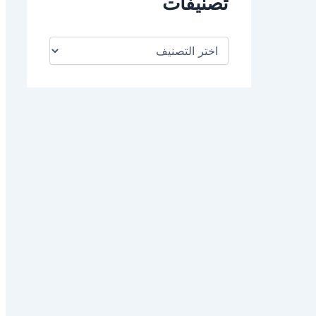
تصنيفات
ت
ص
ن
ي
ف
ا
ت