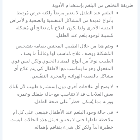
طريقة التخلص من البلغم بإستخدام الأدوية
البلغم عند الطفل لا يعتبر مرضاً ولكنه عرض مُرتبط
بأنواع عديدة من المشاكل التنفسية والصحية والأمراض
البدنية الأخرى ولذا يكون العلاج بأن نعالج أي مُشكلة
مُسببة لوجود بلغم عند الطفل.
ويتم هذا من خلال الطبيب المختص بقيامه بتشخيص
المُشكلة ووصف علاج مُناسب لها وغالباً ما يصف
الطبيب نوعاً من أنواع المضاد الحيوي ولكن ليس قوي
المفعول وهو ما يتناسب مع الأطفال كي يتم علاج أي
مشاكل بالقصبة الهوائية والمجرى التنفُسي.
لا يصح أي علاجات أخرى دون إستشارة طبيب لأن هُناك
بعض العلاجات قد لا تتناسب مع حالة طفلك وعمره
ووزنه مما يُشكل خطراً على صحة الطفل.
في حالة وجود البلغم عند الأطفال فينبغي على كل أم
ملاحظة طفلها حتى لا يختنق فمثل هذه الحالات ليست
خطيرة أبداً ولكن كل شيء يتفاقم بإهماله.