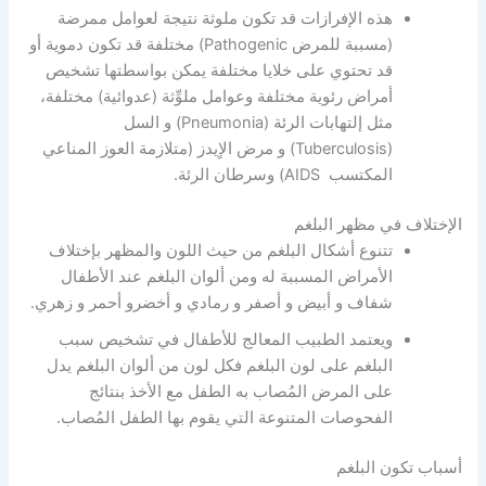
هذه الإفرازات قد تكون ملوثة نتيجة لعوامل ممرضة
(مسببة للمرض Pathogenic) مختلفة قد تكون دموية أو
قد تحتوي على خلايا مختلفة يمكن بواسطتها تشخيص
أمراض رئوية مختلفة وعوامل ملوِّثة (عدوائية) مختلفة،
مثل إلتهابات الرئة (Pneumonia) و السل
(Tuberculosis) و مرض الاٍيدز (متلازمة العوز المناعي
المكتسب AIDS) وسرطان الرئة.
الإختلاف في مظهر البلغم
تتنوع أشكال البلغم من حيث اللون والمظهر بإختلاف
الأمراض المسببة له ومن ألوان البلغم عند الأطفال
شفاف و أبيض و أصفر و رمادي و أخضرو أحمر و زهري.
ويعتمد الطبيب المعالج للأطفال في تشخيص سبب
البلغم على لون البلغم فكل لون من ألوان البلغم يدل
على المرض المُصاب به الطفل مع الأخذ بنتائج
الفحوصات المتنوعة التي يقوم بها الطفل المُصاب.
أسباب تكون البلغم