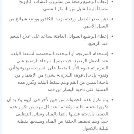
إعطاء الرضيع رضعة من مشروب أعشاب البابونج
مضافاً إليه القليل من السكر الفضي.
دهن صدر الطفل ورقبته بزيت الكافور ووضع شرائح من
البصل الأحمر.
إعطاء الرضيع السوائل الدافئة يساعد على علاج البلغم
عند الرضع.
إستخدام السرنجة أو المِحقنة المخصصة لشفط البلغم
عند الطفل الرضيع، حيث يتم إسترخاء الرضيع على
السرير ثم تقوم الأُم بالضغط على السرنجة بهدوء وتأني
وتقوم بإدخال فوهة السرنجة بشيءٍ من الإهتمام من
ناحية اليمين من الفم ويتم شفط البلغم وتُكرر هذه
العملية على ناحية اليسار من فمه.
يتم تكرار هذه الخطوات من حين لآخر في اليوم ولا بد أن
تكون الحقنة نظيفة ومُعقمة عند كل مرة من تكرار هذه
العملية بأن يتم غسلها دائما بالمياه وسائل التنظيف
جيداً ويتم تجفيف الحقنة من المياه ومسحها بقطنة
مُبللة بالكحول.