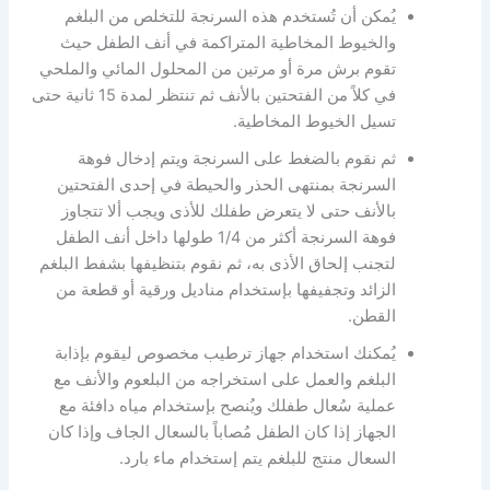
يُمكن أن تُستخدم هذه السرنجة للتخلص من البلغم
والخيوط المخاطية المتراكمة في أنف الطفل حيث
تقوم برش مرة أو مرتين من المحلول المائي والملحي
في كلاً من الفتحتين بالأنف ثم تنتظر لمدة 15 ثانية حتى
تسيل الخيوط المخاطية.
ثم نقوم بالضغط على السرنجة ويتم إدخال فوهة
السرنجة بمنتهى الحذر والحيطة في إحدى الفتحتين
بالأنف حتى لا يتعرض طفلك للأذى ويجب ألا تتجاوز
فوهة السرنجة أكثر من 1/4 طولها داخل أنف الطفل
لتجنب إلحاق الأذى به، ثم نقوم بتنظيفها بشفط البلغم
الزائد وتجفيفها بإستخدام مناديل ورقية أو قطعة من
القطن.
يُمكنك استخدام جهاز ترطيب مخصوص ليقوم بإذابة
البلغم والعمل على استخراجه من البلعوم والأنف مع
عملية سُعال طفلك ويُنصح بإستخدام مياه دافئة مع
الجهاز إذا كان الطفل مُصاباً بالسعال الجاف وإذا كان
السعال منتج للبلغم يتم إستخدام ماء بارد.