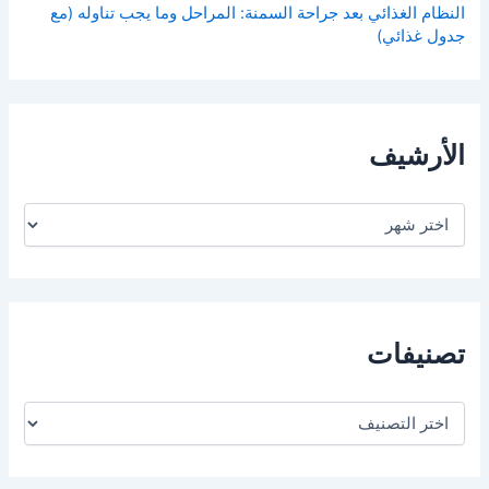
النظام الغذائي بعد جراحة السمنة: المراحل وما يجب تناوله (مع
جدول غذائي)
الأرشيف
ا
ل
أ
ر
ش
ي
ف
تصنيفات
ت
ص
ن
ي