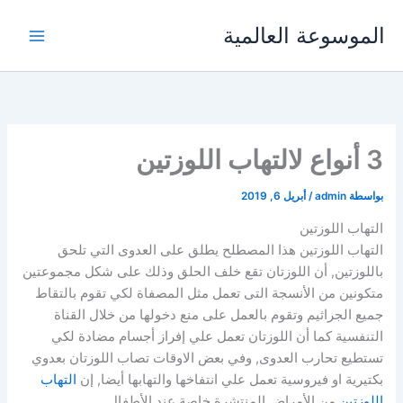
خطي
الموسوعة العالمية
لى
لمحتوى
3 أنواع لالتهاب اللوزتين
بواسطة
admin
/
أبريل 6, 2019
التهاب اللوزتين
التهاب اللوزتين هذا المصطلح يطلق على العدوى التي تلحق
باللوزتين, أن اللوزتان تقع خلف الحلق وذلك على شكل مجموعتين
متكونين من الأنسجة التى تعمل مثل المصفاة لكي تقوم بالتقاط
جميع الجراثيم وتقوم بالعمل على منع دخولها من خلال القناة
التنفسية كما أن اللوزتان تعمل علي إفراز أجسام مضادة لكي
تستطيع تحارب العدوى, وفي بعض الاوقات تصاب اللوزتان بعدوي
بكتيرية او فيروسية تعمل علي انتفاخها والتهابها أيضا, إن
التهاب
اللوزتين
من الأمراض المنتشرة خاصة عند الأطفال