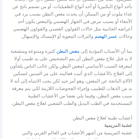
بأحد أنواع البكتيريا أو أحد أنواع الطفيليات، أو من تسمم ناتج عن
غذاء ملوث أو من الممكن أن يحدث مغص البطن بسبب برد في
الأمعاء أو بسبب مرض في الجهاز الهضمي والمغص يكون أحد
أعراضه الجانبية مثل حالات القولون العصبي والقولون الهضمي
وحالات
عسر الهضم
والنزلات المعوية أو الإمساك والإسهال.
بما أن الأسباب المؤدية إلى
مغص البطن
كثيرة ومتنوعة ومتشعبة
لا بد قبل علاج مغص البطن أن يتم التشخيص على يد طبيب أولا
لمعرفة السبب الأساسي لمغص البطن ولكن غالب الناس يلجأون
إلى العلاج بالأعشاب الذي أثبت فعاليته على مر السنين لتسكين
الآلام الناتجة عن المغص، وهو أمر جيد لكن يجب الانتباه إلى أنه لا
بد من الذهاب للطبيب وإجراء الفحوصات اللازمة لكي يتم معرفة
سبب مغص البطن، وفيما يلي بعضا من الأعشاب الطبية
المستخدمة في الطب البديل والطب الشعبي لعلاج مغص البطن.
أعشاب طبية لعلاج مغص البطن
عشبة المريمية
عشبة المريمية من أشهر الأعشاب في العالم العربي والتي