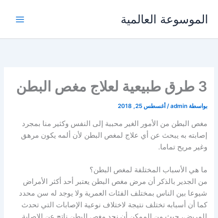
خطي
الموسوعة العالمية
لى
لمحتوى
3 طرق طبيعية لعلاج مغص البطن
بواسطة
admin
/
أغسطس 25, 2018
مغص البطن من الأمور الغير محببة إلى النفس وكثير منا بمجرد
إصابته به يبحث عن أي علاج لمغص البطن لأن ألمه يكون مرهق
وغير مريح تماما.
ما هي الأسباب المختلفة لمغص البطن؟
من الجدير بالذكر أن مرض مغص البطن يعتبر أحد أكثر الأمراض
شيوعا بين الناس بمختلف الفئات العمرية ولا يوجد له سن محدد
كما أن أسبابه تختلف نتيجة لاختلاف نوعية الإصابات التي تحدث
للمريض، حيث من الممكن أن نجد مغص البطن ناتج عن الإصابة