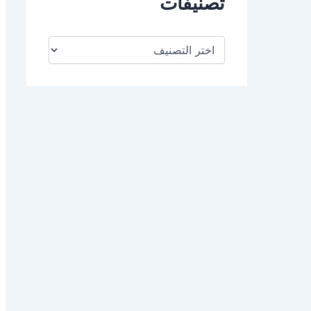
تصنيفات
ت
ص
ن
ي
ف
ا
ت