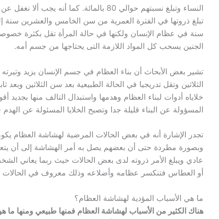
النساء وتبلغ نسبتهم حوالي 80 بالمائة. كما أن
تبلغ ذروتها في الفترة العمرية من سن الخامس والعشرين سنة إلى
سنة في عظام الإنسان ولكنها في حالة المرأة تقل بكثرة خصوصا
الجنين يسحب كل المواد اللازمة التى يحتاجها من جسم أمه.
تشير بعض الأبحاث أن بناء العظام في جسم الإنسان يزيد وتيرته
الثلاثين وتقل تدريجيا في الحالة الطبيعية بعد سن الثلاثين وبعد 
خلاياه أدوات لبناء العظام وهدمها واستبدال التالف منها بجديد أقو
المسؤولة عن البناء قليلة جدا وتصبح الخلايا المسئولة عن الهدم ق
تجدر الإشارة أنه في بعض الحالات المرضية لهشاشة العظام يكون
وبصورة مطردة حتى أن بعضهم يصل به أمر الهشاشة إلى أن يت
عادي ويبلغ الأمر ذروته لدى بعض الحالات حيث ربما يعاني الش
أو العطاس فتنكسر عظامه وأضلاعه وذلك معروف في الحالات ا
ما هي الأسباب المؤدية لهشاشة العظام؟
هناك الكثير من الأسباب لهشاشة العظام فمنها طبيعي ومنها ما هو