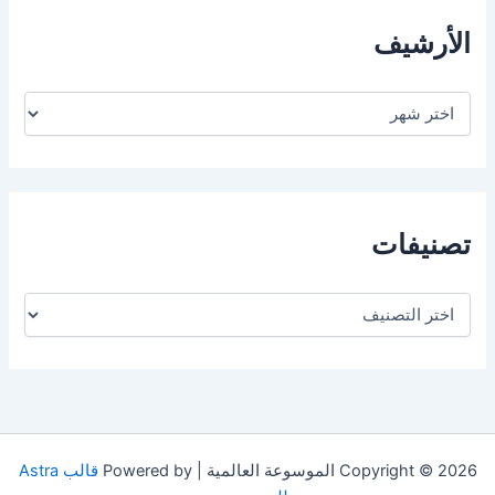
الأرشيف
ا
ل
أ
ر
ش
ي
ف
تصنيفات
ت
ص
ن
ي
ف
ا
ت
Copyright © 2026 الموسوعة العالمية | Powered by
قالب Astra