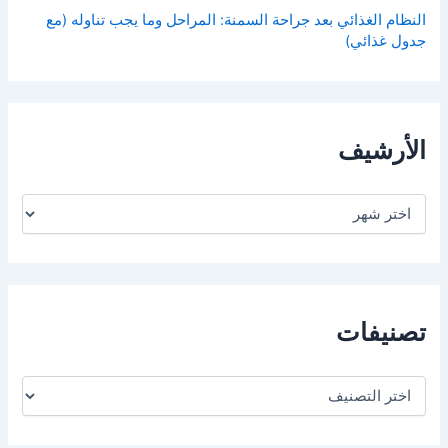
النظام الغذائي بعد جراحة السمنة: المراحل وما يجب تناوله (مع
جدول غذائي)
الأرشيف
ا
ل
أ
ر
ش
ي
ف
تصنيفات
ت
ص
ن
ي