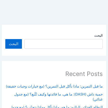
البحث
البحث
Recent Posts
ما قبل التمرين: ماذا نأكل قبل التمرين؟ (مع خيارات وجبات خفيفة)
حمية داش (DASH): ما هي، ما فائدتها وكيف تُتَّبع؟ (مع جدول
غذائي)
النظام الغذائي الباليو: ما هو، ماذا نأكل وماذا نتجنّب؟ (مع جدول