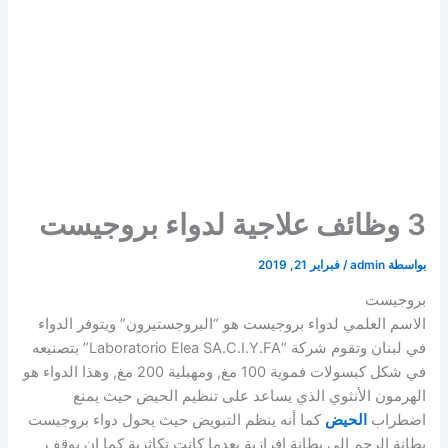
3 وظائف علاجية لدواء بروجيست
بواسطة
admin
/
فبراير 21, 2019
بروجيست
الاسم العلمي لدواء بروجيست هو “البروجستيرون” ويتوفر الدواء
في لبنان وتقوم شركة “Laboratorio Elea SA.C.I.Y.FA” بتصنيعه
في شكل كبسولات فموية 100 مغ, ومهبلية 200 مغ, وهذا الدواء هو
الهرمون الأنثوي الذي يساعد على تنظيم الحيض حيث يمنع
اضطراب
الحيض
كما أنه ينظم التبويض حيث يحول دواء بروجيست
بطانة الرحم الى بطانة افرازية بعدما كانت تكاثرية كما ان يوقف