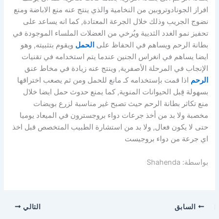
افراز الجونادوتروبين من النخامية والذي ينتج عنه منع الاباضة ومنع
نضوج الجريب وذلك خلال الجرعة المعتادة, كما انه يساعد على
تحفيز نمو الغدد الثديية ويُرخي من العضلات الملساء الموجودة في
بطانة الرحم ويساهم في الحفاظ على
الحمل
ويقوم بتثبيته, وهو
ايضا يساهم في انغراس الجنين عندما يتم استخدامه في تقنيات
الإنجاب في المرحلة الأصفرية, وينتج عنه زيادة في مخاط عنق
الرحم
اذا قمت بإستخدامه كـ مانع للحمل ومن ثم يصعب اختراقها
بسهولة قِبل الحيوانات المنوية, كما يمنع حدوث حمل ايضا خلال
منع تكاثر بطانة الرحم حيث تصبح غير مناسبة لزرع بويضات
مخصبة ولا بد من أخذ جرعات دواء بروجسترون في الميعاد يوميا
حتى لا يكون فعال, ولا بد من استشارة الطبيب المتخصص قبل اخذ
اي جرعة من دواء بروجيست
بواسطة: Shahenda
السابق
التالي