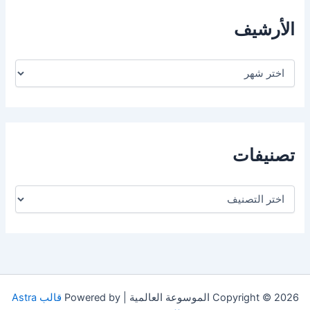
الأرشيف
ا
ل
أ
ر
ش
ي
ف
تصنيفات
ت
ص
ن
ي
ف
ا
ت
Copyright © 2026 الموسوعة العالمية | Powered by
قالب Astra