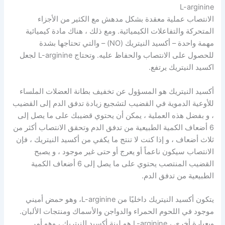
L-arginine
الانتصاب عملية معقدة بشكل مدهش مع الكثير من الأجزاء
المتحركة والتفاعلات الكيميائية. ومع ذلك ، هناك مادة كيميائية
مهمة واحدة – أكسيد النيتريك (NO) – والتي تحتاجها بشدة
للحصول على الانتصاب والحفاظ عليه. وتحتاج L-arginine لجعل
اكسيد النيتريك يرتفع.
أكسيد النيتريك هو المسؤول عن تخفيف بطانة العضلات الملساء
للأوعية الدموية في القضيب لتشجيع زيادة تدفق الدم إلى القضيب
، و بفضل هذه العملية ، يمكن أن يحتوي قضيبك على ما يصل إلى
6 أضعاف الكمية الطبيعية من تدفق الدم وتحقق الانتصاب أكثر من
ثلاث أضعاف ، و إذا كنت لا تنتج ما يكفي من أكسيد النيتريك ، فإن
الانتصاب سيكون ناعماً أو يعرج أو حتى غير موجود ، و يصبح
القضيب المنتصب يحتوي على ما يصل إلى 6 أضعاف الكمية
الطبيعية من تدفق الدم.
يتكون أكسيد النيتريك داخليًا من L-arginine، وهو حمض أميني
موجود في اللحوم الحمراء والدواجن والأسماك ومنتجات الألبان.
وبعبارة أخرى ، L-arginine هو لبنة أكسيد النيتريك ، وهو أمر