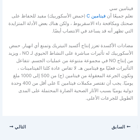
فيتامين سي
نعلم جميعًا أن
فيتامين C
(حمض الأسكوربيك) مفيد للحفاظ على
صحتك ومكافحة داء الاسقربوط ، ولكن هناك بعض الأدلة المتزايدة
التي تظهر أنه قد يساعد في الانتصاب أيضًا.
مضادات الأكسدة تعزز إنتاج أكسيد النيتريك وتمنع أي انهيار. حمض
الأسكوربيك له تأثيرات مباشرة على النشاط الحيوي لـ NO ، ويزيد
من إنتاج NO في مجموعة متنوعة من عمليات الجسم. تتفاعل
التأثيرات فعليًا مع فيتامين هـ. لا تقاس عادة كلتا الفيتامينات ،
وتكون الجرعة المعقولة من فيتامين (ج) من 500 إلى 1000 ملغ
يوميًا. يجب أن تقتصر مكملات فيتامين E على أقل من 400 وحدة
دولية يوميًا بسبب الآثار الصحية الضارة المحتملة على المدى
الطويل للجرعات الأعلى.
السابق
التالي