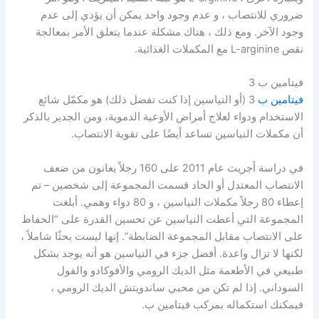
ضروري للانتصاب ، و عدم وجود واحد يمكن أن يؤدي إلى عدم
وجود الآخر. ومع ذلك ، هناك مشكلة عندما يتعلق الأمر بمعالجة
نقص L-arginine مع المكملات الغذائية.
فيتامين ب 3
فيتامين ب
3 (أو النياسين إذا كنت تفضل ذلك) هو مكمّل شائع
الاستخدام ودواء لعلاج أمراض الأوعية الدموية، ومن الجدير بالذكر
أن مكملات النياسين تساعد أيضًا على تقوية الانتصاب.
في دراسة أجريت عام 2011 على 160 رجلاً يعانون من ضعف
الانتصاب المعتدل أو الحاد قسمت المجموعة إلى شخصين – تم
إعطاء 80 رجلاً مكملات النياسين ، و 80 دواء وهمي. أبلغت
المجموعة التي أعطت النياسين عن تحسين القدرة على “الحفاظ
على الانتصاب مقابل المجموعة الضابطة”. إنها ليست بحثًا شاملاً ،
لكنها لا تزال واعدة. أفضل جزء في النياسين هو أنه يوجد بشكل
طبيعي في الأطعمة مثل الديك الرومي والأفوكادو والفول
السوداني. إذا لم تكن من محبي ساندويتش الديك الرومي ،
فيمكنك استكماله بمركب فيتامين ب.