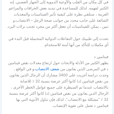
في كل مكان من القلب والأوعية الدموية إلى الجهاز العصبي. إنه
الكثير لفهمه. لذلك للمساعدة في تبديد بعض الخرافات والمزاعم
الغريبة ، سنلقي نظرة على كيفية تأثير الفيتامينات والمغذيات
الشائعة على جانب محدد من جوانب صحة الرجل – الانتصاب،و
تبين ، يمكن للفيتامينات أن تفعل أكثر من مجرد تجنب نزلات البرد.
تحدث إلى طبيبك حول التفاعلات الدوائية المحتملة قبل البدء في
أي مكملات للتأكد من أنها آمنة للاستخدام.
فيتامين د
يظهر الكثير من الأدلة والابحاث حول ارتفاع معدلات نقص فيتامين
د في المرضى الذين يعانون من
ضعف الانتصاب
،و في الواقع ،
وجدت دراسة أجريت على 3400 مشارك أن الرجال الذين يعانون
من نقص فيتامين (د) كانوا أكثر عرضة بنسبة 32 ٪ للاصابة
بالانتصاب عندما تم السيطرة على جميع عوامل الخطر الأخرى ،
الرجال الذين يعانون من نقص فيتامين (د) كانوا أكثر عرضة بنسبة
32 ٪ “مشكلة مع الانتصاب”، لذلك فإن تناول الأدوية التي بها
فيتامين د تعمل على تقوية الإنتصاب.